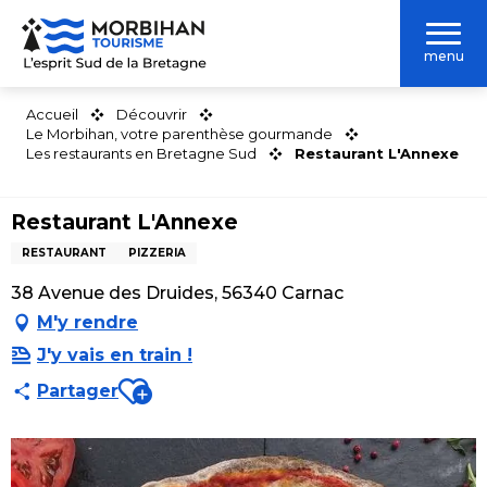
Aller
au
menu
contenu
principal
Accueil
Découvrir
Le Morbihan, votre parenthèse gourmande
Les restaurants en Bretagne Sud
Restaurant L'Annexe
Restaurant L'Annexe
RESTAURANT
PIZZERIA
38 Avenue des Druides, 56340 Carnac
M'y rendre
J'y vais en train !
Ajouter aux favoris
Partager