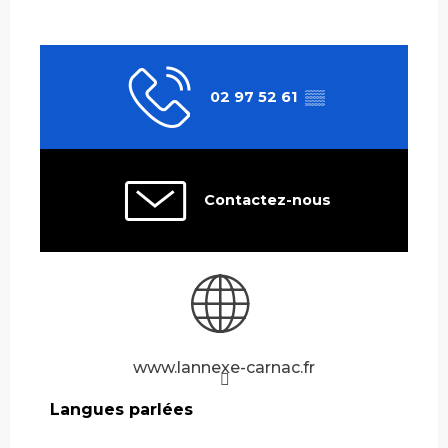
02 97 52 61
▒▒
Contactez-nous
www.lannexe-carnac.fr
Langues parlées
Langues parlées