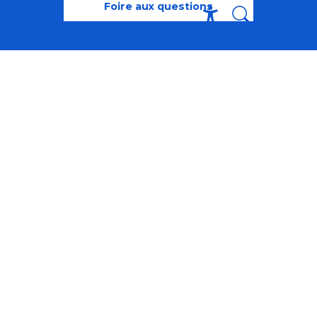
Foire aux questions
Recherche
Accessibili