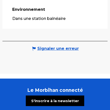
Environnement
Environnement
Dans une station balnéaire
Signaler une erreur
Le Morbihan connecté
S'inscrire à la newsletter