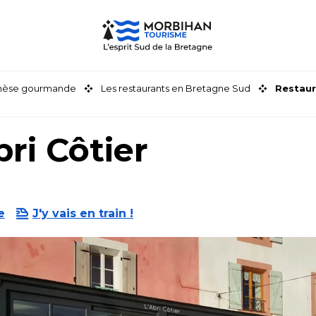
thèse gourmande
Les restaurants en Bretagne Sud
Restaur
ri Côtier
e
J'y vais en train !