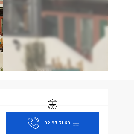
Ouverture et co
Terrasse
02 97 31 60
▒▒