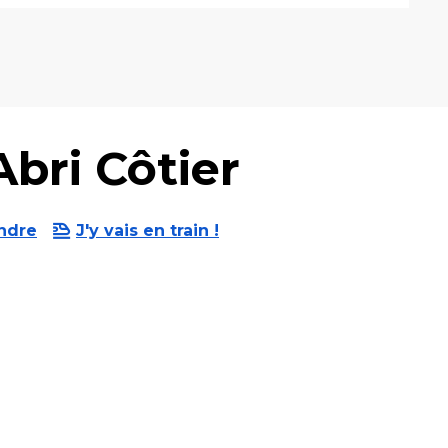
Abri Côtier
ndre
J'y vais en train !