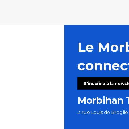
Le Mor
connec
S'inscrire à la news
Morbihan 
2 rue Louis de Brogli