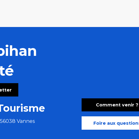
bihan
té
letter
Comment venir ?
Tourisme
e 56038 Vannes
Foire aux question