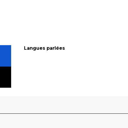
Langues parlées
Langues parlées