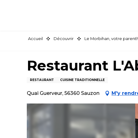
Aller
au
contenu
principal
Accueil
Découvrir
Le Morbihan, votre paren
Restaurant L'Ab
RESTAURANT
CUISINE TRADITIONNELLE
Quai Guerveur, 56360 Sauzon
M'y rendr