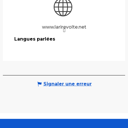
www.larirevolte.net
Langues parlées
Langues parlées
Signaler une erreur