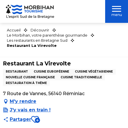
Aller
au
menu
contenu
principal
Accueil
Découvrir
Le Morbihan, votre parenthèse gourmande
Les restaurants en Bretagne Sud
Restaurant La Virevolte
Restaurant La Virevolte
RESTAURANT
CUISINE EUROPÉENNE
CUISINE VÉGÉTARIENNE
NOUVELLE CUISINE FRANÇAISE
CUISINE TRADITIONNELLE
RESTAURATION À THÈME
7 Route de Vannes, 56140 Réminiac
M'y rendre
J'y vais en train !
Ajouter aux favoris
Partager