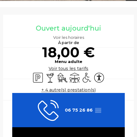
Ouverture et coordonnées
Ouvert aujourd'hui
Voir les horaires
À partir de
18,00 €
Menu adulte
Voir tous les tarifs
Parking
Bar / Buvette
Jeux pour enfants / Espace jeux
Terrasse
Accès handicapés
Accessibilité
+ 4 autre(s) prestation(s)
06 75 26 86
▒▒