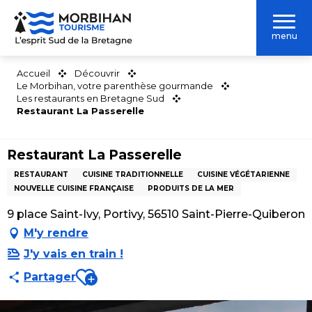
Aller
au
menu
contenu
principal
Accueil
Découvrir
Le Morbihan, votre parenthèse gourmande
Les restaurants en Bretagne Sud
Restaurant La Passerelle
Restaurant La Passerelle
RESTAURANT
CUISINE TRADITIONNELLE
CUISINE VÉGÉTARIENNE
NOUVELLE CUISINE FRANÇAISE
PRODUITS DE LA MER
9 place Saint-Ivy, Portivy, 56510 Saint-Pierre-Quiberon
M'y rendre
J'y vais en train !
Ajouter aux favoris
Partager