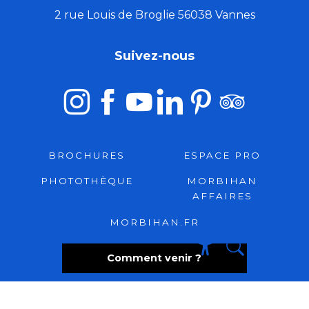
2 rue Louis de Broglie 56038 Vannes
Suivez-nous
BROCHURES
ESPACE PRO
PHOTOTHÈQUE
MORBIHAN
AFFAIRES
MORBIHAN.FR
Comment venir ?
Recherche
Accessibili
Foire aux questions