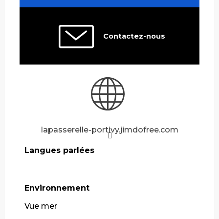
Contactez-nous
lapasserelle-portivy.jimdofree.com
Langues parlées
Langues parlées
Environnement
Environnement
Vue mer