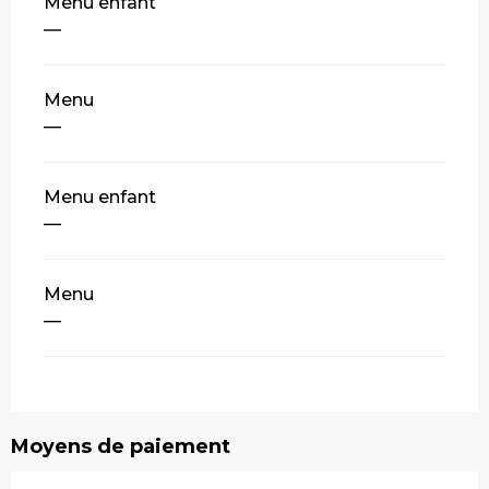
Tarifs 2026
Menu enfant
—
Menu
—
Menu enfant
—
Menu
—
Moyens de paiement