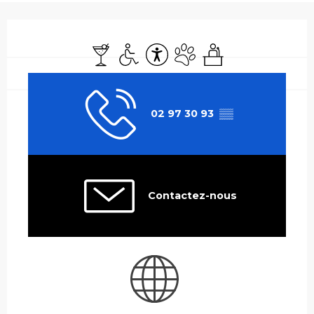
Ouverture et coordonnées
Bar / Buvette
Accès handicapés
Accessibilité
Animaux acceptés
Séminaires
02 97 30 93
▒▒
Contactez-nous