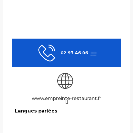
02 97 46 06
▒▒
www.empreinte-restaurant.fr
Langues parlées
Langues parlées