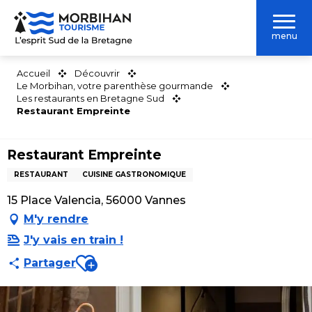
Aller
au
menu
contenu
principal
Accueil
Découvrir
Le Morbihan, votre parenthèse gourmande
Les restaurants en Bretagne Sud
Restaurant Empreinte
Restaurant Empreinte
RESTAURANT
CUISINE GASTRONOMIQUE
15 Place Valencia, 56000 Vannes
M'y rendre
J'y vais en train !
Ajouter aux favoris
Partager