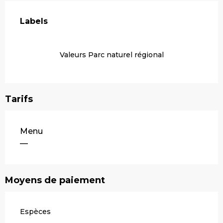
Offres de prestations
Labels
Labels
Valeurs Parc naturel régional
Tarifs
Tarifs 2026
Menu
—
Moyens de paiement
Espèces