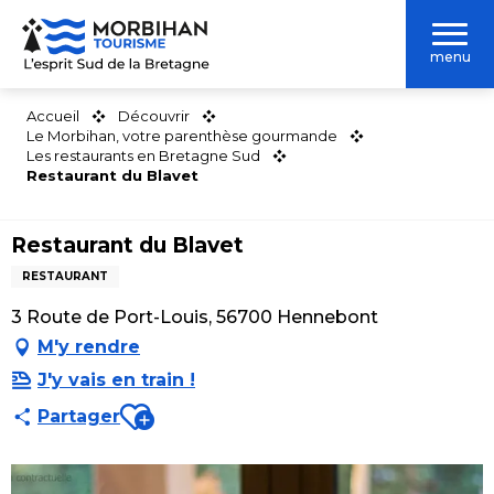
Aller
au
menu
contenu
principal
Accueil
Découvrir
Le Morbihan, votre parenthèse gourmande
Les restaurants en Bretagne Sud
Restaurant du Blavet
Restaurant du Blavet
RESTAURANT
3 Route de Port-Louis, 56700 Hennebont
M'y rendre
J'y vais en train !
Ajouter aux favoris
Partager