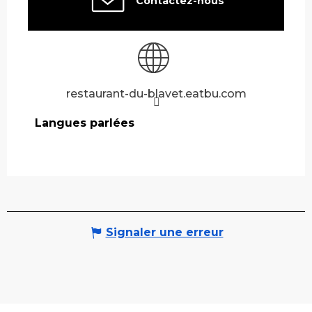
Contactez-nous
restaurant-du-blavet.eatbu.com
Langues parlées
Langues parlées
Signaler une erreur