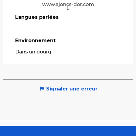
www.ajoncs-dor.com
Langues parlées
Langues parlées
Environnement
Environnement
Dans un bourg
Signaler une erreur