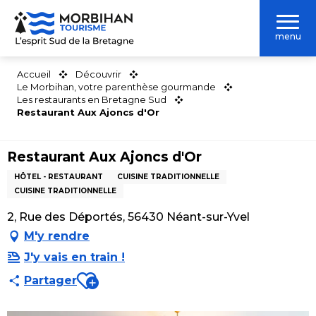
Aller
au
menu
contenu
principal
Accueil
Découvrir
Le Morbihan, votre parenthèse gourmande
Les restaurants en Bretagne Sud
Restaurant Aux Ajoncs d'Or
Restaurant Aux Ajoncs d'Or
HÔTEL - RESTAURANT
CUISINE TRADITIONNELLE
CUISINE TRADITIONNELLE
2, Rue des Déportés, 56430 Néant-sur-Yvel
M'y rendre
J'y vais en train !
Ajouter aux favoris
Partager