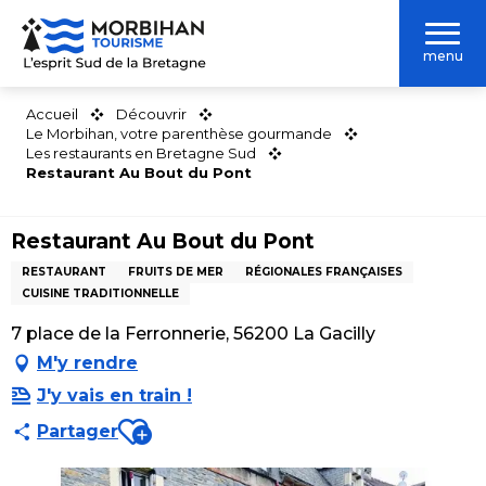
Aller
au
menu
contenu
principal
Accueil
Découvrir
Le Morbihan, votre parenthèse gourmande
Les restaurants en Bretagne Sud
Restaurant Au Bout du Pont
Restaurant Au Bout du Pont
RESTAURANT
FRUITS DE MER
RÉGIONALES FRANÇAISES
CUISINE TRADITIONNELLE
7 place de la Ferronnerie, 56200 La Gacilly
M'y rendre
J'y vais en train !
Ajouter aux favoris
Partager