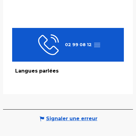
02 99 08 12
▒▒
Langues parlées
Langues parlées
Signaler une erreur