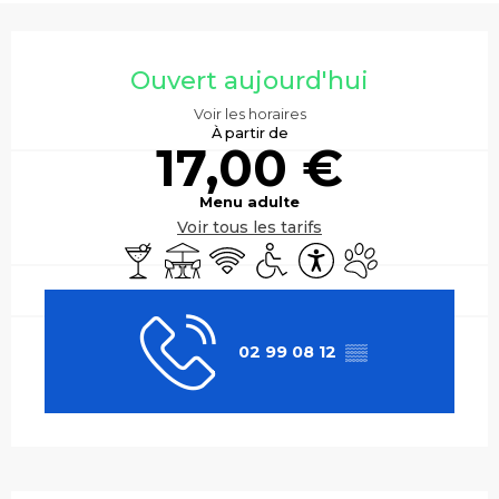
Ouverture et coordonnées
Ouvert aujourd'hui
Voir les horaires
À partir de
17,00 €
Menu adulte
Voir tous les tarifs
Bar / Buvette
Terrasse
WiFi
Accès handicapés
Accessibilité
Animaux accepté
02 99 08 12
▒▒