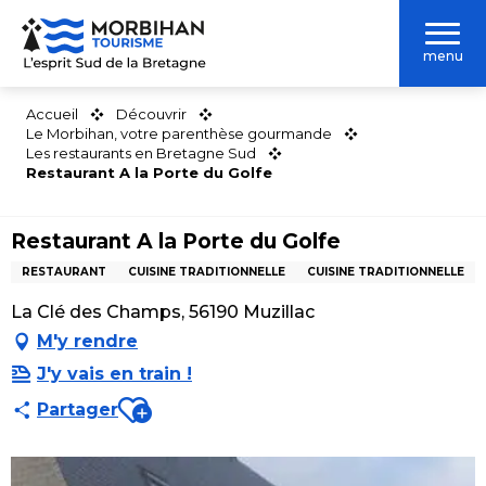
Aller
au
menu
contenu
principal
Accueil
Découvrir
Le Morbihan, votre parenthèse gourmande
Les restaurants en Bretagne Sud
Restaurant A la Porte du Golfe
Restaurant A la Porte du Golfe
RESTAURANT
CUISINE TRADITIONNELLE
CUISINE TRADITIONNELLE
La Clé des Champs, 56190 Muzillac
M'y rendre
J'y vais en train !
Ajouter aux favoris
Partager