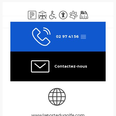
Ouverture et coordonnées
Parking
Terrasse
Accès handicapés
Accessibilité
Animaux acceptés
Banquet
02 97 41 56
▒▒
Contactez-nous
www.laportedugolfe.com