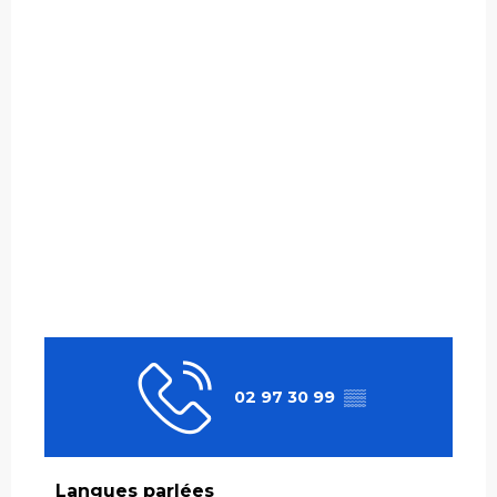
02 97 30 99
▒▒
Langues parlées
Langues parlées