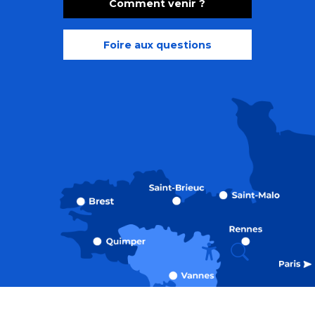
Comment venir ?
Foire aux questions
Recherche
Accessibili