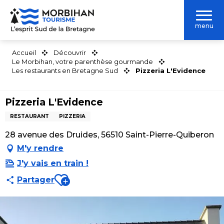
Aller
au
menu
contenu
principal
Accueil
Découvrir
Le Morbihan, votre parenthèse gourmande
Les restaurants en Bretagne Sud
Pizzeria L'Evidence
Pizzeria L'Evidence
RESTAURANT
PIZZERIA
28 avenue des Druides, 56510 Saint-Pierre-Quiberon
M'y rendre
J'y vais en train !
Ajouter aux favoris
Partager