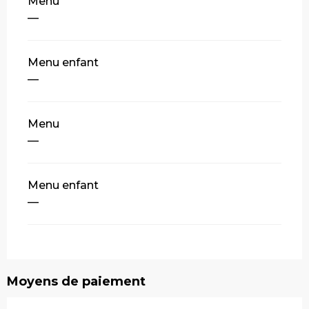
Tarifs 2026
Menu
—
Menu enfant
—
Menu
—
Menu enfant
—
Moyens de paiement