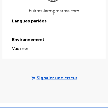
huitres-larmorostrea.com
Langues parlées
Langues parlées
Environnement
Environnement
Vue mer
Signaler une erreur