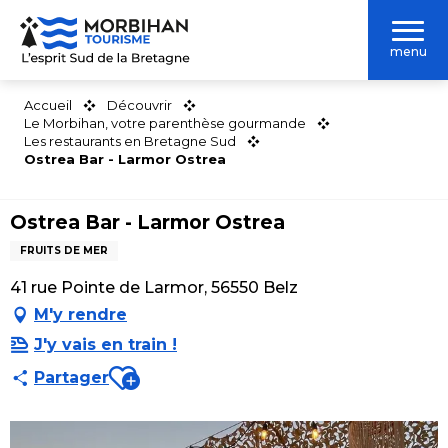
Aller
au
menu
contenu
principal
Accueil
Découvrir
Le Morbihan, votre parenthèse gourmande
Les restaurants en Bretagne Sud
Ostrea Bar - Larmor Ostrea
Ostrea Bar - Larmor Ostrea
FRUITS DE MER
41 rue Pointe de Larmor, 56550 Belz
M'y rendre
J'y vais en train !
Ajouter aux favoris
Partager