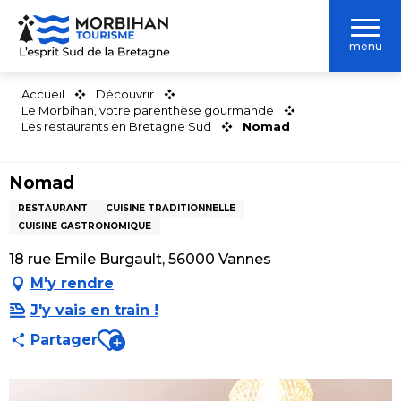
Aller
au
menu
contenu
principal
Accueil
Découvrir
Le Morbihan, votre parenthèse gourmande
Les restaurants en Bretagne Sud
Nomad
Nomad
RESTAURANT
CUISINE TRADITIONNELLE
CUISINE GASTRONOMIQUE
18 rue Emile Burgault, 56000 Vannes
M'y rendre
J'y vais en train !
Ajouter aux favoris
Partager