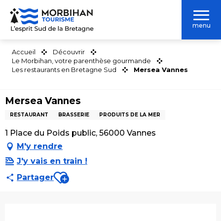
Aller
au
menu
contenu
principal
Accueil
Découvrir
Le Morbihan, votre parenthèse gourmande
Les restaurants en Bretagne Sud
Mersea Vannes
Mersea Vannes
RESTAURANT
BRASSERIE
PRODUITS DE LA MER
1 Place du Poids public, 56000 Vannes
M'y rendre
J'y vais en train !
Ajouter aux favoris
Partager
Ouverture et coordonnées