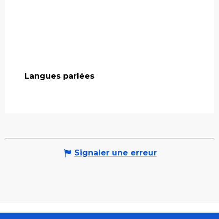
Langues parlées
Langues parlées
Signaler une erreur