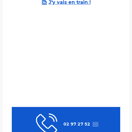
J'y vais en train !
02 97 27 52
▒▒