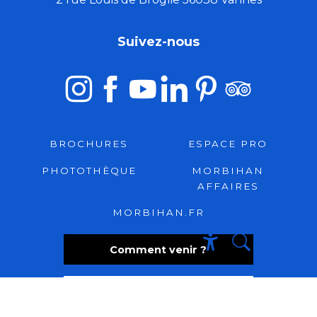
Suivez-nous
BROCHURES
ESPACE PRO
PHOTOTHÈQUE
MORBIHAN
AFFAIRES
MORBIHAN.FR
Comment venir ?
Recherche
Accessibili
Foire aux questions