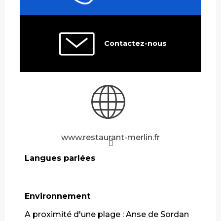
Contactez-nous
www.restaurant-merlin.fr
Langues parlées
Langues parlées
Environnement
Environnement
A proximité d'une plage :
Anse de Sordan