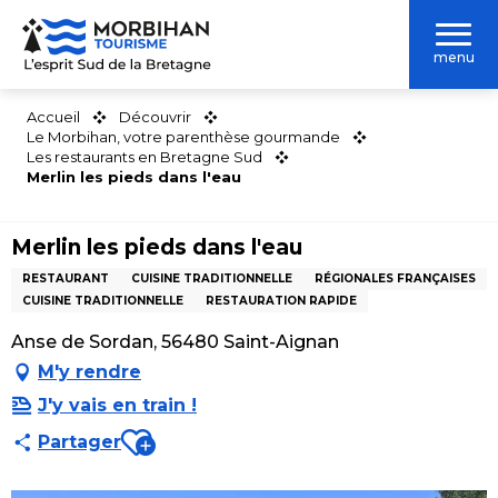
Aller
au
menu
contenu
principal
Accueil
Découvrir
Le Morbihan, votre parenthèse gourmande
Les restaurants en Bretagne Sud
Merlin les pieds dans l'eau
Merlin les pieds dans l'eau
RESTAURANT
CUISINE TRADITIONNELLE
RÉGIONALES FRANÇAISES
CUISINE TRADITIONNELLE
RESTAURATION RAPIDE
Anse de Sordan, 56480 Saint-Aignan
M'y rendre
J'y vais en train !
Ajouter aux favoris
Partager