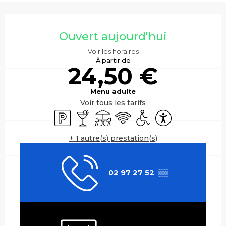
Ouverture et coordonnées
Ouvert aujourd'hui
Voir les horaires
À partir de
24,50 €
Menu adulte
Voir tous les tarifs
Parking
Bar / Buvette
Terrasse
WiFi
Accès handicapés
Accessibilité
+ 1 autre(s) prestation(s)
02 97 27 52
▒▒