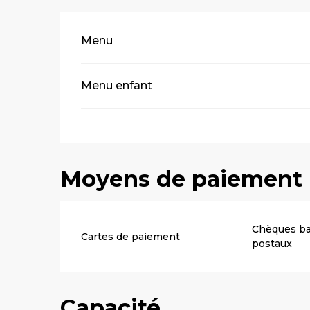
Tarifs 2026
Menu
Menu enfant
Moyens de paiement
Chèques ba
Cartes de paiement
postaux
Capacité