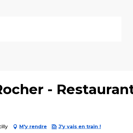
ocher - Restauran
illy
M'y rendre
J'y vais en train !