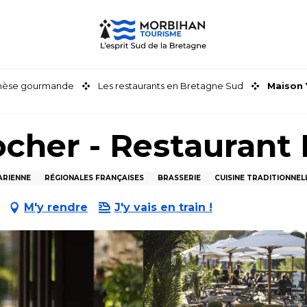
thèse gourmande
Les restaurants en Bretagne Sud
Maison 
cher - Restaurant
ARIENNE
RÉGIONALES FRANÇAISES
BRASSERIE
CUISINE TRADITIONNEL
M'y rendre
J'y vais en train !