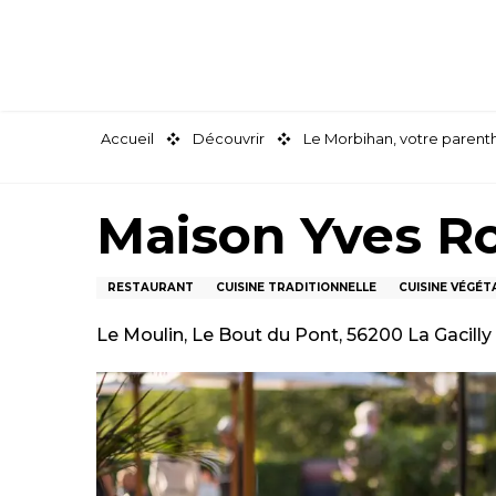
Aller
au
contenu
principal
Accueil
Découvrir
Le Morbihan, votre paren
Maison Yves Ro
RESTAURANT
CUISINE TRADITIONNELLE
CUISINE VÉGÉT
Le Moulin, Le Bout du Pont, 56200 La Gacilly