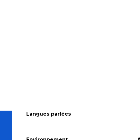
Langues parlées
Langues parlées
Environnement
Environnement