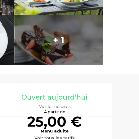
+ 1
Ouverture et co
Ouvert aujourd'hui
Voir les horaires
À partir de
25,00 €
Menu adulte
Voir tous les tarifs