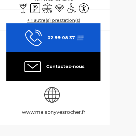
Bar / Buvette
Parking
Terrasse
WiFi
Accès handicapés
Accessibilité
+ 1 autre(s) prestation(s)
02 99 08 37
▒▒
Contactez-nous
www.maisonyvesrocher.fr