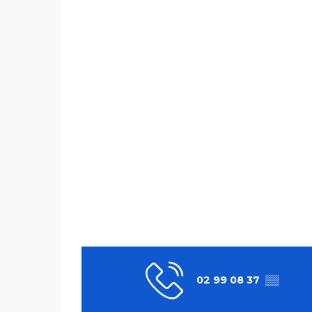
02 99 08 37
▒▒