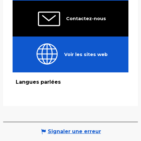
Contactez-nous
Voir les sites web
Langues parlées
Langues parlées
Signaler une erreur