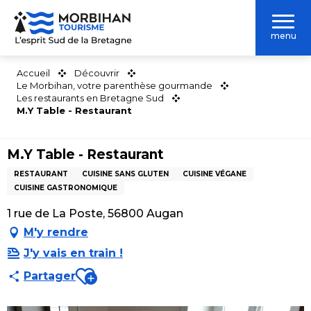
Aller
au
menu
contenu
principal
Accueil
Découvrir
Le Morbihan, votre parenthèse gourmande
Les restaurants en Bretagne Sud
M.Y Table - Restaurant
M.Y Table - Restaurant
RESTAURANT
CUISINE SANS GLUTEN
CUISINE VÉGANE
CUISINE GASTRONOMIQUE
1 rue de La Poste, 56800 Augan
M'y rendre
J'y vais en train !
Ajouter aux favoris
Partager