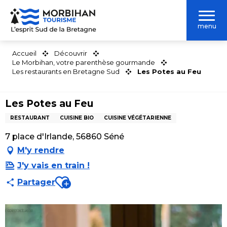
Aller
au
menu
contenu
principal
Accueil
Découvrir
Le Morbihan, votre parenthèse gourmande
Les restaurants en Bretagne Sud
Les Potes au Feu
Les Potes au Feu
RESTAURANT
CUISINE BIO
CUISINE VÉGÉTARIENNE
7 place d'Irlande, 56860 Séné
M'y rendre
J'y vais en train !
Ajouter aux favoris
Partager