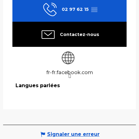
02 97 62 15
▒▒
Contactez-nous
fr-fr.facebook.com
Langues parlées
Langues parlées
Signaler une erreur