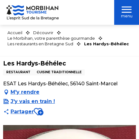
Aller
au
menu
contenu
principal
Accueil
Découvrir
Le Morbihan, votre parenthèse gourmande
Les restaurants en Bretagne Sud
Les Hardys-Béhélec
Les Hardys-Béhélec
RESTAURANT
CUISINE TRADITIONNELLE
ESAT Les Hardys-Béhélec, 56140 Saint-Marcel
M'y rendre
J'y vais en train !
Ajouter aux favoris
Partager