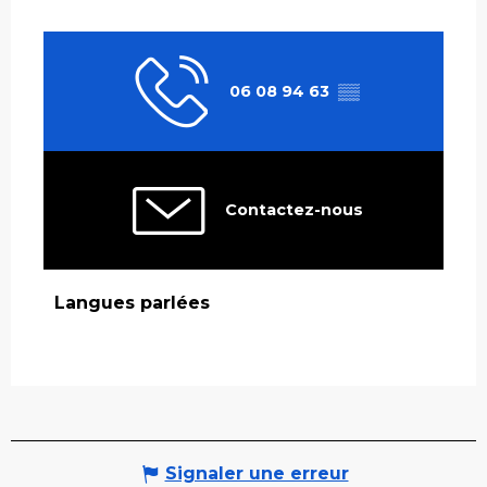
06 08 94 63
▒▒
Contactez-nous
Langues parlées
Langues parlées
Signaler une erreur