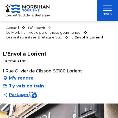
Aller
au
menu
contenu
principal
Accueil
Découvrir
Le Morbihan, votre parenthèse gourmande
Les restaurants en Bretagne Sud
L'Envol à Lorient
L'Envol à Lorient
RESTAURANT
1 Rue Olivier de Clisson, 56100 Lorient
M'y rendre
J'y vais en train !
Ajouter aux favoris
Partager