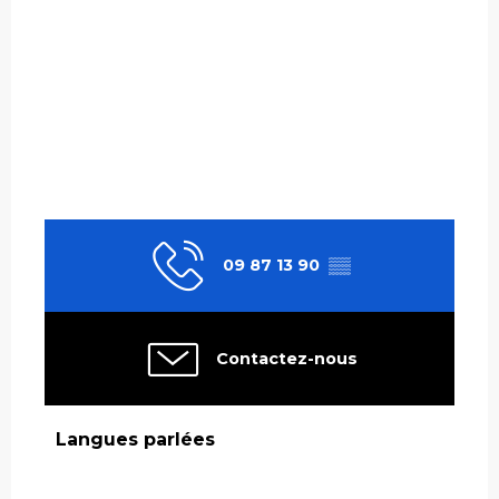
09 87 13 90
▒▒
Contactez-nous
Langues parlées
Langues parlées