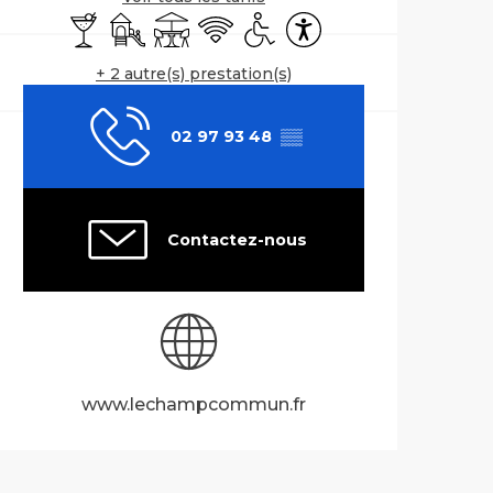
Bar / Buvette
Jeux pour enfants / Espace jeux
Terrasse
WiFi
Accès handicapés
Accessibilité
+ 2 autre(s) prestation(s)
02 97 93 48
▒▒
Contactez-nous
www.lechampcommun.fr