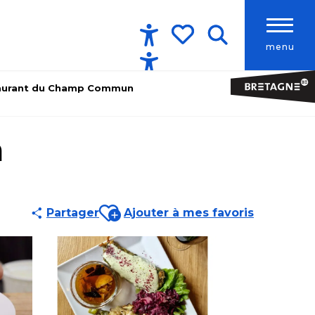
menu
Accessibilité
Recherche
Voir les favoris
taurant du Champ Commun
n
Ajouter aux favoris
Partager
Ajouter à mes favoris