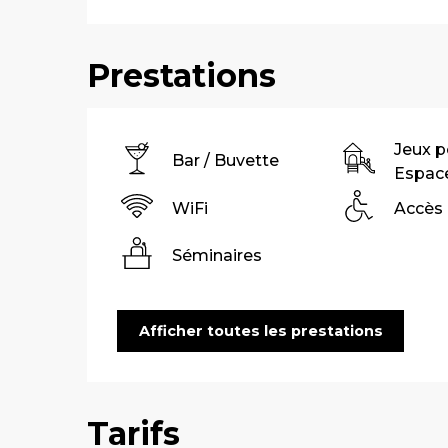
Prestations
Jeux p
Bar / Buvette
Espace
WiFi
Accès
Séminaires
Afficher toutes les prestations
Tarifs