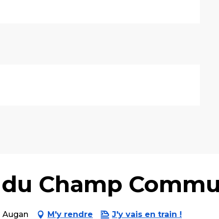
nt du Champ Comm
00 Augan
M'y rendre
J'y vais en train !