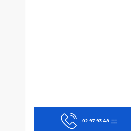
02 97 93 48
▒▒