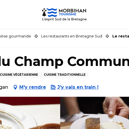
thèse gourmande
Les restaurants en Bretagne Sud
Le res
t du Champ Commu
CUISINE VÉGÉTARIENNE
CUISINE TRADITIONNELLE
ugan
M'y rendre
J'y vais en train !