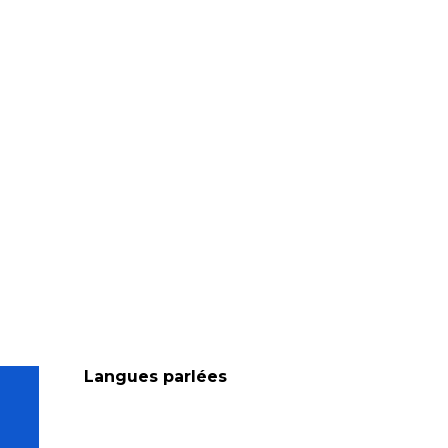
Langues parlées
Langues parlées