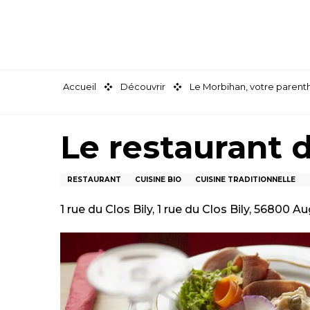
Aller
au
contenu
principal
Accueil
Découvrir
Le Morbihan, votre paren
Le restauran
RESTAURANT
CUISINE BIO
CUISINE TRADITIONNELLE
1 rue du Clos Bily, 1 rue du Clos Bily, 56800 A