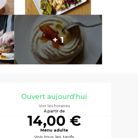
+ 1
Ouverture et co
Ouvert aujourd'hui
Voir les horaires
À partir de
14,00 €
Menu adulte
Voir tous les tarifs