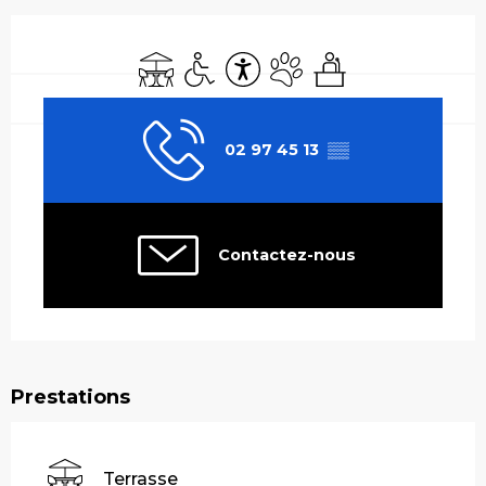
Ouverture et coordonnées
Terrasse
Accès handicapés
Accessibilité
Animaux acceptés
Séminaires
02 97 45 13
▒▒
Contactez-nous
Prestations
Terrasse