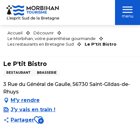
Aller
au
menu
contenu
principal
Accueil
Découvrir
Le Morbihan, votre parenthèse gourmande
Les restaurants en Bretagne Sud
Le P'tit Bistro
Le P'tit Bistro
RESTAURANT
BRASSERIE
3 Rue du Général de Gaulle, 56730 Saint-Gildas-de-
Rhuys
M'y rendre
J'y vais en train !
Ajouter aux favoris
Partager