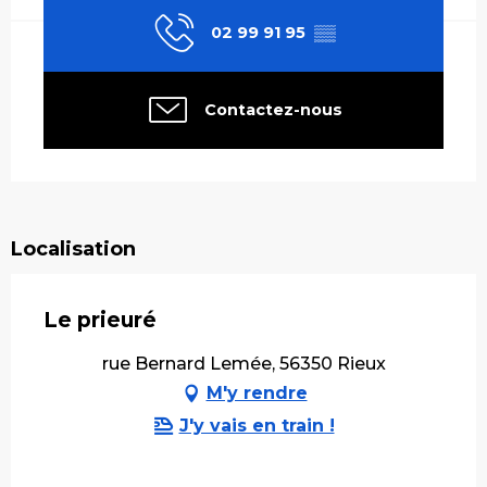
02 99 91 95
▒▒
Contactez-nous
Localisation
Le prieuré
rue Bernard Lemée, 56350 Rieux
M'y rendre
J'y vais en train !