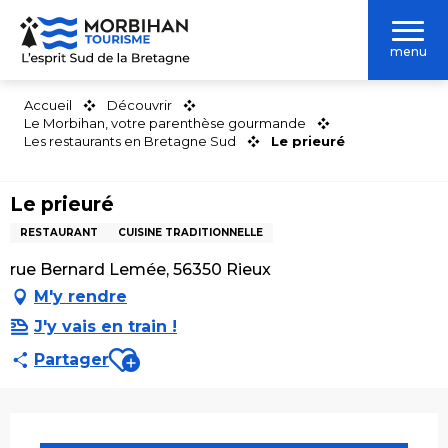
Aller
au
menu
contenu
principal
Accueil
Découvrir
Le Morbihan, votre parenthèse gourmande
Les restaurants en Bretagne Sud
Le prieuré
Le prieuré
RESTAURANT
CUISINE TRADITIONNELLE
rue Bernard Lemée, 56350 Rieux
M'y rendre
J'y vais en train !
Ajouter aux favoris
Partager
Ouverture et coordonnées