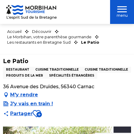
Aller
au
menu
contenu
principal
Accueil
Découvrir
Le Morbihan, votre parenthèse gourmande
Les restaurants en Bretagne Sud
Le Patio
Le Patio
RESTAURANT
CUISINE TRADITIONNELLE
CUISINE TRADITIONNELLE
PRODUITS DE LA MER
SPÉCIALITÉS ÉTRANGÈRES
36 Avenue des Druides, 56340 Carnac
M'y rendre
J'y vais en train !
Ajouter aux favoris
Partager