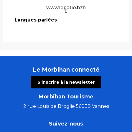
www.lepatio.bzh
Langues parlées
Langues parlées
Le Morbihan connecté
S'inscrire à la newsletter
Morbihan Tourisme
2 rue Louis de Broglie 56038 Vannes
Suivez-nous