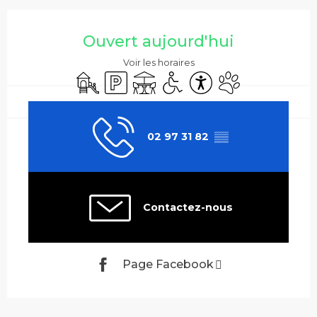
Ouverture et coordonnées
Ouvert aujourd'hui
Voir les horaires
Jeux pour enfants / Espace jeux
Parking
Terrasse
Accès handicapés
Accessibilité
Animaux accepté
02 97 31 82
▒▒
Contactez-nous
Page Facebook