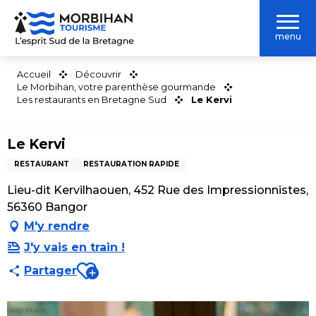
Aller
au
menu
contenu
principal
Accueil
Découvrir
Le Morbihan, votre parenthèse gourmande
Les restaurants en Bretagne Sud
Le Kervi
Le Kervi
RESTAURANT
RESTAURATION RAPIDE
Lieu-dit Kervilhaouen, 452 Rue des Impressionnistes,
56360 Bangor
M'y rendre
J'y vais en train !
Ajouter aux favoris
Partager