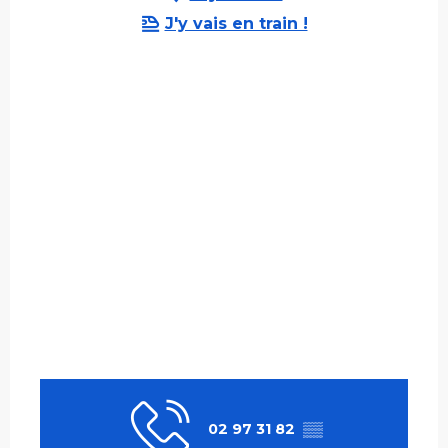
J'y vais en train !
02 97 31 82
▒▒