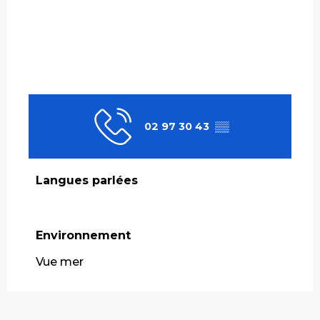
02 97 30 43
▒▒
Langues parlées
Langues parlées
Environnement
Environnement
Vue mer