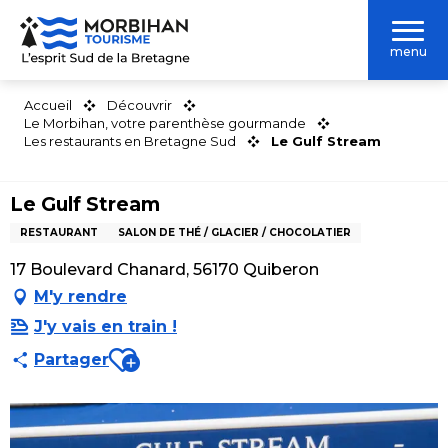
Aller
au
menu
contenu
principal
Accueil
Découvrir
Le Morbihan, votre parenthèse gourmande
Les restaurants en Bretagne Sud
Le Gulf Stream
Le Gulf Stream
RESTAURANT
SALON DE THÉ / GLACIER / CHOCOLATIER
17 Boulevard Chanard, 56170 Quiberon
M'y rendre
J'y vais en train !
Ajouter aux favoris
Partager