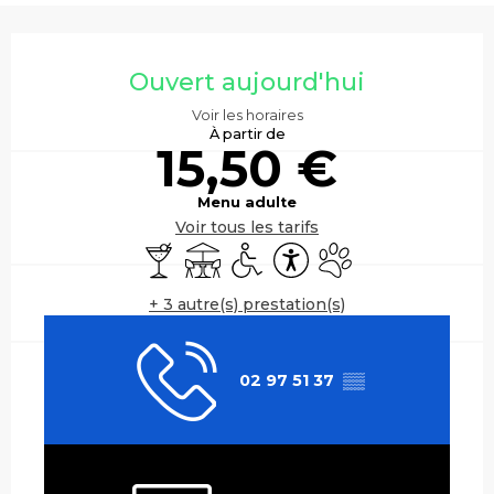
Ouverture et coordonnées
Ouvert aujourd'hui
Voir les horaires
À partir de
15,50 €
Menu adulte
Voir tous les tarifs
Bar / Buvette
Terrasse
Accès handicapés
Accessibilité
Animaux acceptés
+ 3 autre(s) prestation(s)
02 97 51 37
▒▒