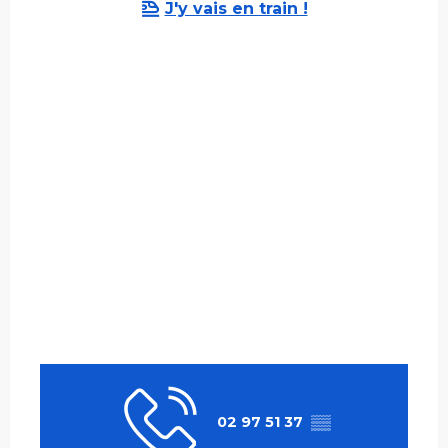
J'y vais en train !
02 97 51 37
▒▒