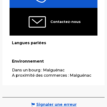
Contactez-nous
Langues parlées
Langues parlées
Environnement
Environnement
Dans un bourg :
Malguénac
A proximité des commerces :
Malguénac
Signaler une erreur