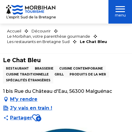
Aller
au
menu
contenu
principal
Accueil
Découvrir
Le Morbihan, votre parenthèse gourmande
Les restaurants en Bretagne Sud
Le Chat Bleu
Le Chat Bleu
RESTAURANT
BRASSERIE
CUISINE CONTEMPORAINE
CUISINE TRADITIONNELLE
GRILL
PRODUITS DE LA MER
SPÉCIALITÉS ÉTRANGÈRES
1 bis Rue du Château d'Eau, 56300 Malguénac
M'y rendre
J'y vais en train !
Ajouter aux favoris
Partager