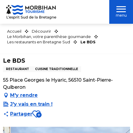
Aller
au
menu
contenu
principal
Accueil
Découvrir
Le Morbihan, votre parenthèse gourmande
Les restaurants en Bretagne Sud
Le BDS
Le BDS
RESTAURANT
CUISINE TRADITIONNELLE
55 Place Georges le Hyaric, 56510 Saint-Pierre-
Quiberon
M'y rendre
J'y vais en train !
Ajouter aux favoris
Partager