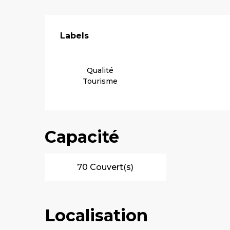
Offres de pre
Labels
Labels
Qualité
Tourisme
Capacité
70 Couvert(s)
Localisation