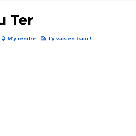
u Ter
M'y rendre
J'y vais en train !