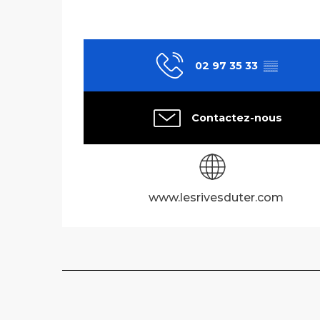
02 97 35 33
▒▒
Contactez-nous
www.lesrivesduter.com