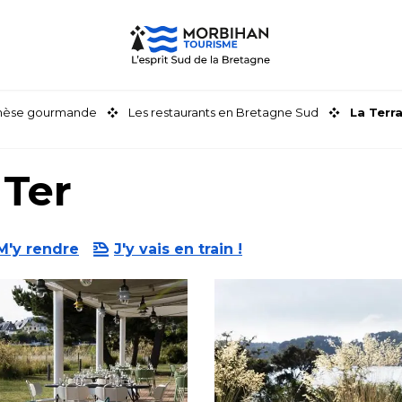
thèse gourmande
Les restaurants en Bretagne Sud
La Terr
 Ter
M'y rendre
J'y vais en train !