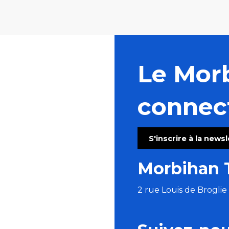
Le Mor
connec
S'inscrire à la news
Morbihan 
2 rue Louis de Brogli