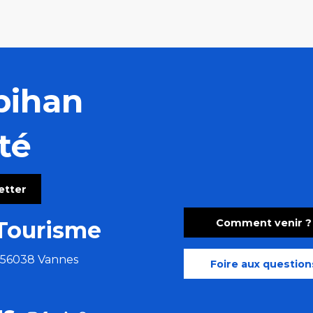
bihan
té
letter
Comment venir ?
Tourisme
e 56038 Vannes
Foire aux question