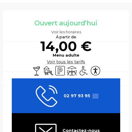
Ouverture et coordonnées
Ouvert aujourd'hui
Voir les horaires
À partir de
14,00 €
Menu adulte
Voir tous les tarifs
Bar / Buvette
Jeux pour enfants / Espace jeux
Parking
Terrasse
Accès handicapés
Accessibilité
02 97 93 95
▒▒
Contactez-nous