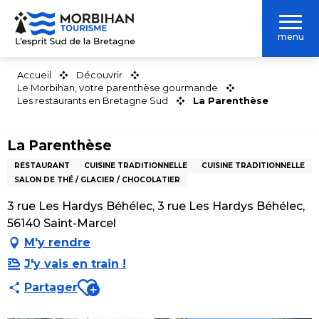
Aller
au
menu
contenu
principal
Accueil
Découvrir
Le Morbihan, votre parenthèse gourmande
Les restaurants en Bretagne Sud
La Parenthèse
La Parenthèse
RESTAURANT
CUISINE TRADITIONNELLE
CUISINE TRADITIONNELLE
SALON DE THÉ / GLACIER / CHOCOLATIER
3 rue Les Hardys Béhélec, 3 rue Les Hardys Béhélec,
56140 Saint-Marcel
M'y rendre
J'y vais en train !
Ajouter aux favoris
Partager