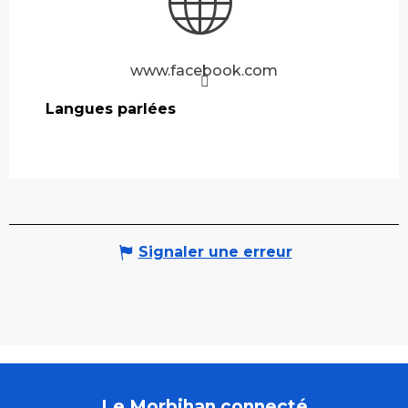
www.facebook.com
Langues parlées
Langues parlées
Signaler une erreur
Le Morbihan connecté