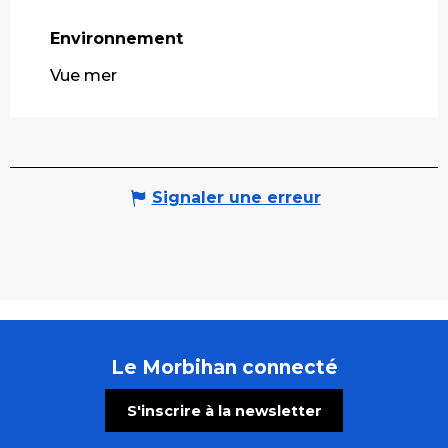
Environnement
Environnement
Vue mer
Signaler une erreur
Le Morbihan connecté
S'inscrire à la newsletter