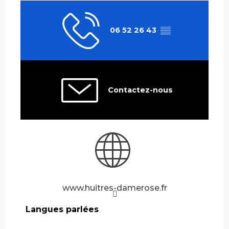
06 52 26 43
▒▒
Contactez-nous
www.huitres-damerose.fr
Langues parlées
Langues parlées