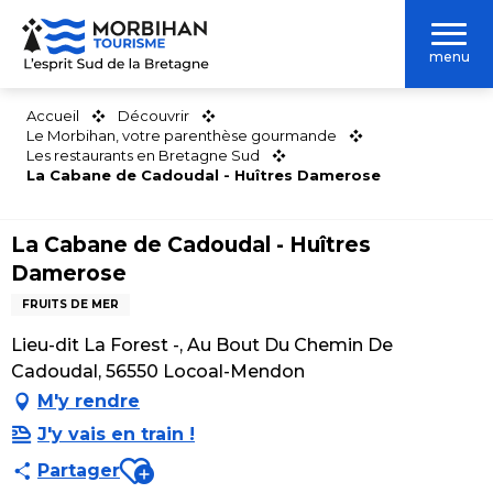
Aller
au
menu
contenu
principal
Accueil
Découvrir
Le Morbihan, votre parenthèse gourmande
Les restaurants en Bretagne Sud
La Cabane de Cadoudal - Huîtres Damerose
La Cabane de Cadoudal - Huîtres
Damerose
FRUITS DE MER
Lieu-dit La Forest -, Au Bout Du Chemin De
Cadoudal, 56550 Locoal-Mendon
M'y rendre
J'y vais en train !
Ajouter aux favoris
Partager