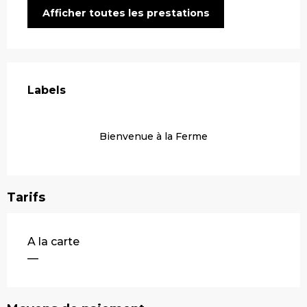
Afficher toutes les prestations
Offres de prestations
Labels
Labels
Bienvenue à la Ferme
Tarifs
Tarifs 2026
A la carte
—