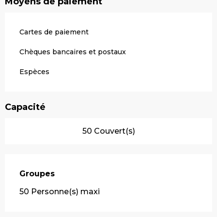
Moyens de paiement
Cartes de paiement
Chèques bancaires et postaux
Espèces
Capacité
50 Couvert(s)
Groupes
Groupes
50 Personne(s) maxi