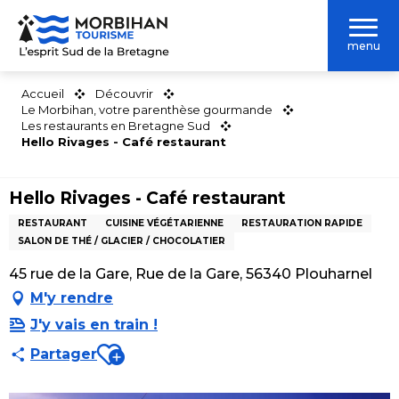
Aller
au
menu
contenu
principal
Accueil
Découvrir
Le Morbihan, votre parenthèse gourmande
Les restaurants en Bretagne Sud
Hello Rivages - Café restaurant
Hello Rivages - Café restaurant
RESTAURANT
CUISINE VÉGÉTARIENNE
RESTAURATION RAPIDE
SALON DE THÉ / GLACIER / CHOCOLATIER
45 rue de la Gare, Rue de la Gare, 56340 Plouharnel
M'y rendre
J'y vais en train !
Ajouter aux favoris
Partager