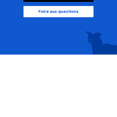
Foire aux questions
Recherche
Accessibili