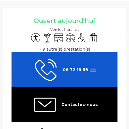
Ouverture et coordonnées
Ouvert aujourd'hui
Voir les horaires
Accessibilité
Bar / Buvette
Boutique
Terrasse
Accès handicapés
Vente à emporter
+ 9 autre(s) prestation(s)
06 72 18 69
▒▒
Contactez-nous