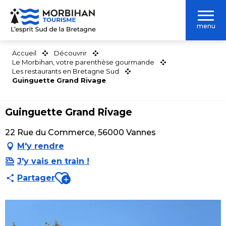
Aller
au
menu
contenu
principal
Accueil
Découvrir
Le Morbihan, votre parenthèse gourmande
Les restaurants en Bretagne Sud
Guinguette Grand Rivage
Guinguette Grand Rivage
22 Rue du Commerce, 56000 Vannes
M'y rendre
J'y vais en train !
Ajouter aux favoris
Partager