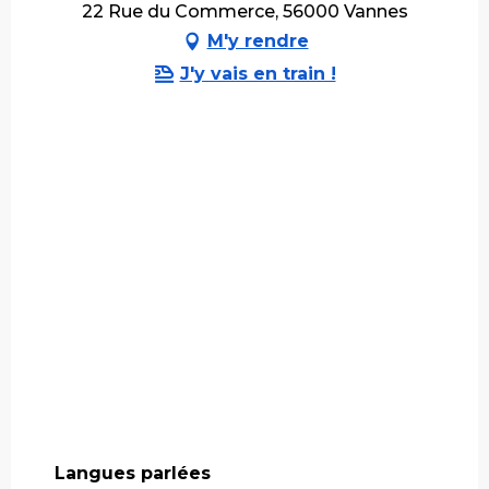
22 Rue du Commerce, 56000 Vannes
M'y rendre
J'y vais en train !
Langues parlées
Langues parlées