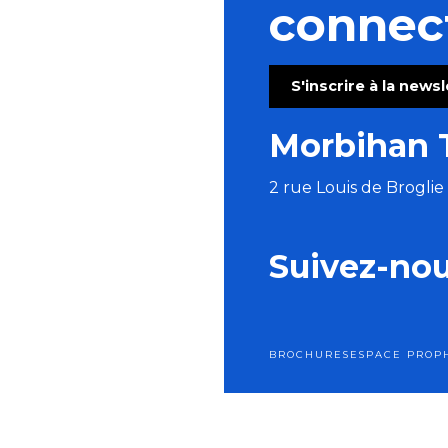
connec
S'inscrire à la news
Morbihan 
2 rue Louis de Brogli
Suivez-no
BROCHURES
ESPACE PRO
P
Men