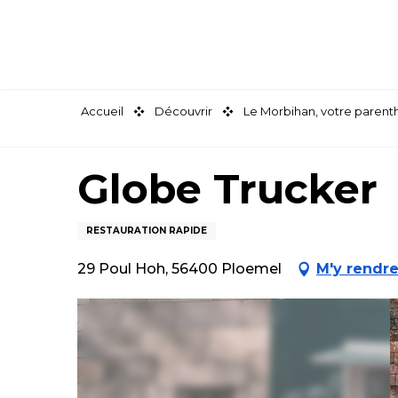
Aller
au
contenu
principal
Accueil
Découvrir
Le Morbihan, votre paren
Globe Trucker
RESTAURATION RAPIDE
29 Poul Hoh, 56400 Ploemel
M'y rendr