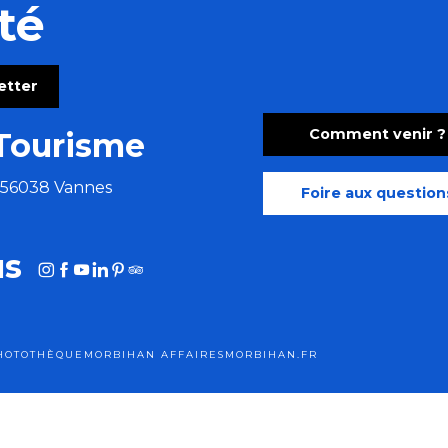
té
letter
Comment venir ?
Tourisme
e 56038 Vannes
Foire aux question
us
HOTOTHÈQUE
MORBIHAN AFFAIRES
MORBIHAN.FR
tions légales
Cookies
Plan du site
Accessibilité : site non conf