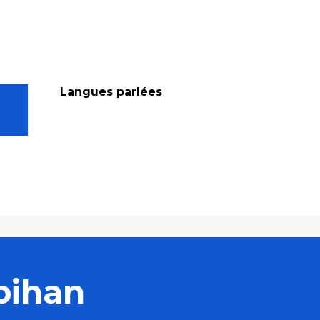
Langues parlées
Langues parlées
bihan