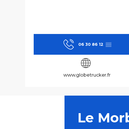
06 30 86 12
▒▒
www.globetrucker.fr
Le Mor