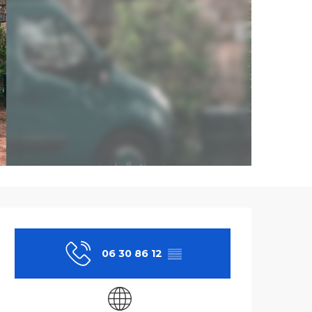
Ouverture et co
06 30 86 12
▒▒