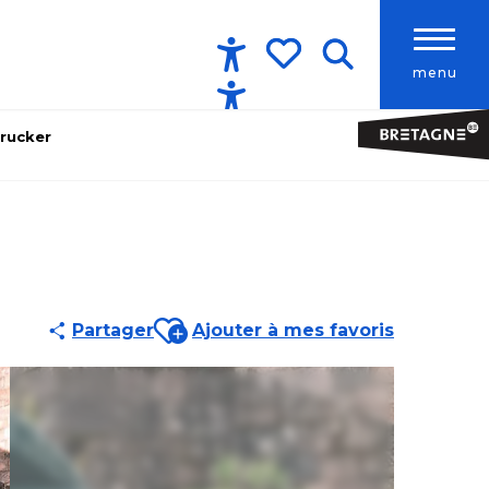
menu
Accessibilité
Recherche
Voir les favoris
rucker
Ajouter aux favoris
Partager
Ajouter à mes favoris