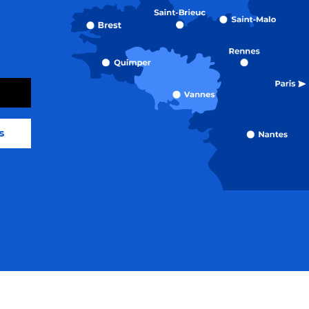
s
orme