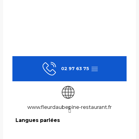
02 97 63 75
▒▒
www.fleurdaubepine-restaurant.fr
Langues parlées
Langues parlées