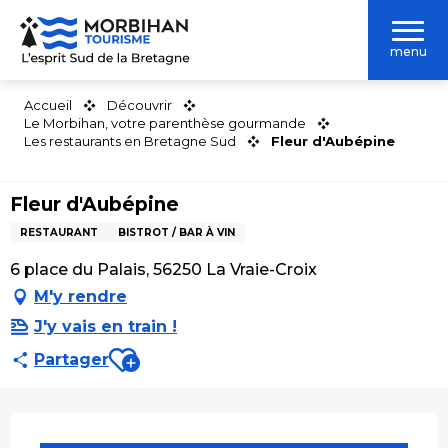
Aller
au
menu
contenu
principal
Accueil
Découvrir
Le Morbihan, votre parenthèse gourmande
Les restaurants en Bretagne Sud
Fleur d'Aubépine
Fleur d'Aubépine
RESTAURANT
BISTROT / BAR À VIN
6 place du Palais, 56250 La Vraie-Croix
M'y rendre
J'y vais en train !
Ajouter aux favoris
Partager
Ouverture et coordonnées