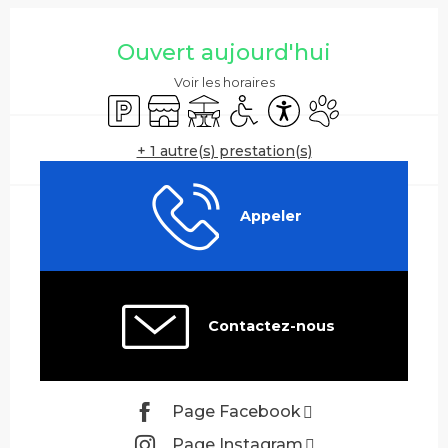
Ouverture et coordonnées
Ouvert aujourd'hui
Voir les horaires
Parking
Boutique
Terrasse
Accès handicapés
Accessibilité
Animaux accepté
+ 1 autre(s) prestation(s)
Appeler
Contactez-nous
Page Facebook
Page Instagram