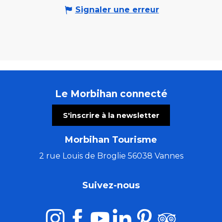
Signaler une erreur
Le Morbihan connecté
S'inscrire à la newsletter
Morbihan Tourisme
2 rue Louis de Broglie 56038 Vannes
Suivez-nous