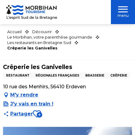
Aller
au
menu
contenu
principal
Accueil
Découvrir
Le Morbihan, votre parenthèse gourmande
Les restaurants en Bretagne Sud
Crêperie les Ganivelles
Crêperie les Ganivelles
RESTAURANT
RÉGIONALES FRANÇAISES
BRASSERIE
CRÊPERIE
10 rue des Menhirs, 56410 Erdeven
M'y rendre
J'y vais en train !
Ajouter aux favoris
Partager