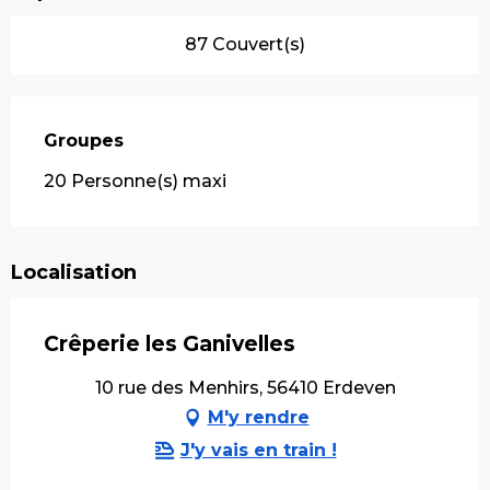
87 Couvert(s)
Groupes
Groupes
20 Personne(s) maxi
Localisation
Crêperie les Ganivelles
10 rue des Menhirs, 56410 Erdeven
M'y rendre
J'y vais en train !