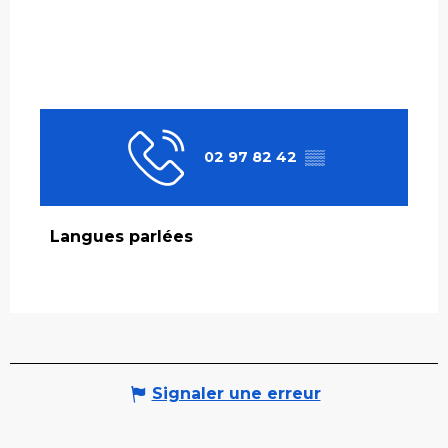
02 97 82 42
▒▒
Langues parlées
Langues parlées
Signaler une erreur