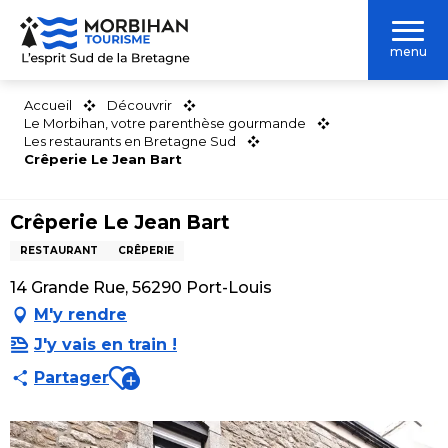
Aller
au
menu
contenu
principal
Accueil
Découvrir
Le Morbihan, votre parenthèse gourmande
Les restaurants en Bretagne Sud
Crêperie Le Jean Bart
Crêperie Le Jean Bart
RESTAURANT
CRÊPERIE
14 Grande Rue, 56290 Port-Louis
M'y rendre
J'y vais en train !
Ajouter aux favoris
Partager