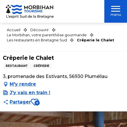
Aller
au
menu
contenu
principal
Accueil
Découvrir
Le Morbihan, votre parenthèse gourmande
Les restaurants en Bretagne Sud
Crêperie le Chalet
Crêperie le Chalet
RESTAURANT
CRÊPERIE
3, promenade des Estivants, 56930 Pluméliau
M'y rendre
J'y vais en train !
Ajouter aux favoris
Partager