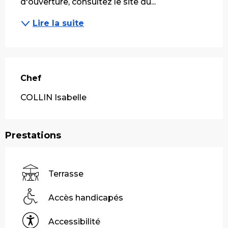
d'ouverture, consultez le site du...
Lire la suite
Chef
Chef
COLLIN Isabelle
Prestations
Terrasse
Accès handicapés
Accessibilité