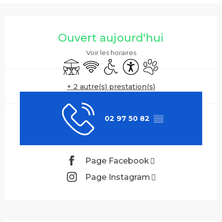
Ouverture et coordonnées
Ouvert aujourd'hui
Voir les horaires
Terrasse
WiFi
Accès handicapés
Accessibilité
Animaux acceptés
+ 2 autre(s) prestation(s)
02 97 50 82
▒▒
Page Facebook
Page Instagram