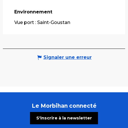
Environnement
Environnement
Vue port :
Saint-Goustan
Signaler une erreur
Le Morbihan connecté
S'inscrire à la newsletter