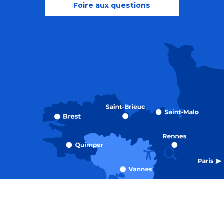
Foire aux questions
Recherche
Accessibili