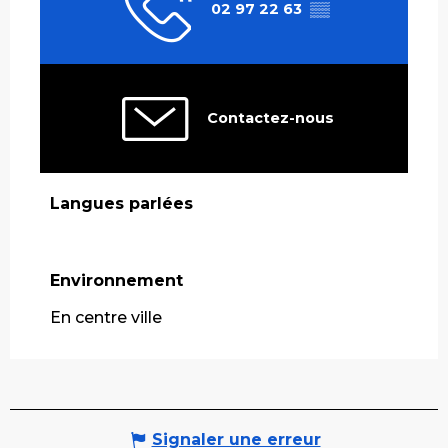
02 97 22 63
▒▒
Contactez-nous
Langues parlées
Langues parlées
Environnement
Environnement
En centre ville
Signaler une erreur