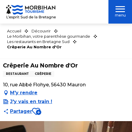
Aller
au
menu
contenu
principal
Accueil
Découvrir
Le Morbihan, votre parenthèse gourmande
Les restaurants en Bretagne Sud
Crêperie Au Nombre d'Or
Crêperie Au Nombre d'Or
RESTAURANT
CRÊPERIE
10, rue Abbé Flohye, 56430 Mauron
M'y rendre
J'y vais en train !
Ajouter aux favoris
Partager