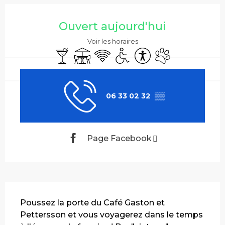
Ouverture et coordonnées
Ouvert aujourd'hui
Voir les horaires
Bar / Buvette
Terrasse
WiFi
Accès handicapés
Accessibilité
Animaux accepté
06 33 02 32
▒▒
Page Facebook
Description
Poussez la porte du Café Gaston et 
Pettersson et vous voyagerez dans le temps 