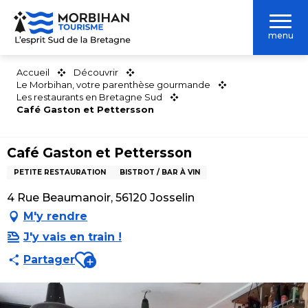
Aller
au
menu
contenu
principal
Accueil
Découvrir
Le Morbihan, votre parenthèse gourmande
Les restaurants en Bretagne Sud
Café Gaston et Pettersson
Café Gaston et Pettersson
PETITE RESTAURATION
BISTROT / BAR À VIN
4 Rue Beaumanoir, 56120 Josselin
M'y rendre
J'y vais en train !
Ajouter aux favoris
Partager