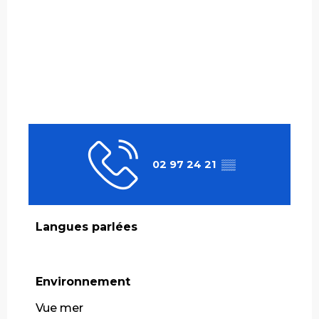
02 97 24 21
▒▒
Langues parlées
Langues parlées
Environnement
Environnement
Vue mer