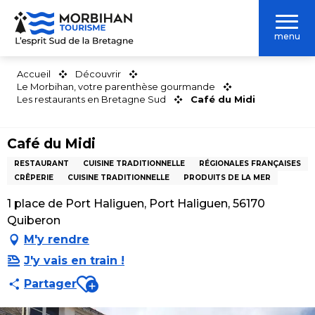
Aller
au
menu
contenu
principal
Accueil
Découvrir
Le Morbihan, votre parenthèse gourmande
Les restaurants en Bretagne Sud
Café du Midi
Café du Midi
RESTAURANT
CUISINE TRADITIONNELLE
RÉGIONALES FRANÇAISES
CRÊPERIE
CUISINE TRADITIONNELLE
PRODUITS DE LA MER
1 place de Port Haliguen, Port Haliguen, 56170
Quiberon
M'y rendre
J'y vais en train !
Ajouter aux favoris
Partager