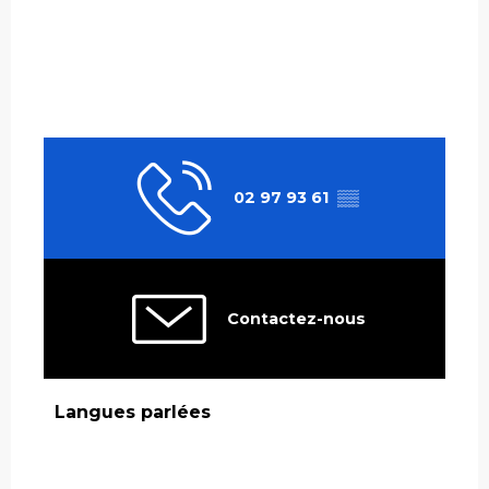
02 97 93 61
▒▒
Contactez-nous
Langues parlées
Langues parlées