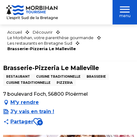
Aller
au
menu
contenu
principal
Accueil
Découvrir
Le Morbihan, votre parenthèse gourmande
Les restaurants en Bretagne Sud
Brasserie-Pizzeria Le Malleville
Brasserie-Pizzeria Le Malleville
RESTAURANT
CUISINE TRADITIONNELLE
BRASSERIE
CUISINE TRADITIONNELLE
PIZZERIA
7 boulevard Foch, 56800 Ploërmel
M'y rendre
J'y vais en train !
Ajouter aux favoris
Partager