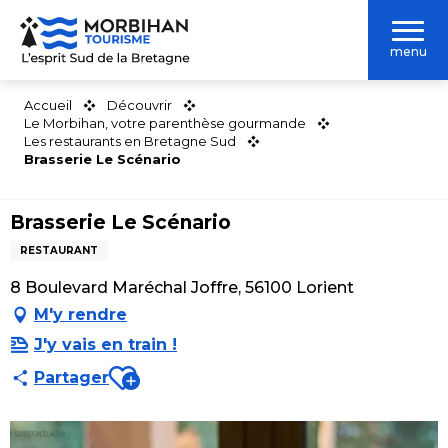
Aller
au
menu
contenu
principal
Accueil
Découvrir
Le Morbihan, votre parenthèse gourmande
Les restaurants en Bretagne Sud
Brasserie Le Scénario
Brasserie Le Scénario
RESTAURANT
8 Boulevard Maréchal Joffre, 56100 Lorient
M'y rendre
J'y vais en train !
Ajouter aux favoris
Partager