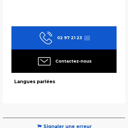
02 97 21 23
▒▒
Contactez-nous
Langues parlées
Langues parlées
Signaler une erreur