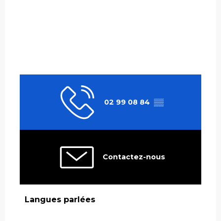
02 99 08 84
▒▒
Contactez-nous
Langues parlées
Langues parlées