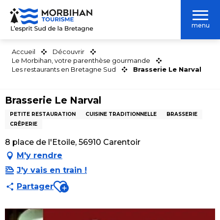
Aller
au
menu
contenu
principal
Accueil
Découvrir
Le Morbihan, votre parenthèse gourmande
Les restaurants en Bretagne Sud
Brasserie Le Narval
Brasserie Le Narval
PETITE RESTAURATION
CUISINE TRADITIONNELLE
BRASSERIE
CRÊPERIE
8 place de l'Etoile, 56910 Carentoir
M'y rendre
J'y vais en train !
Ajouter aux favoris
Partager