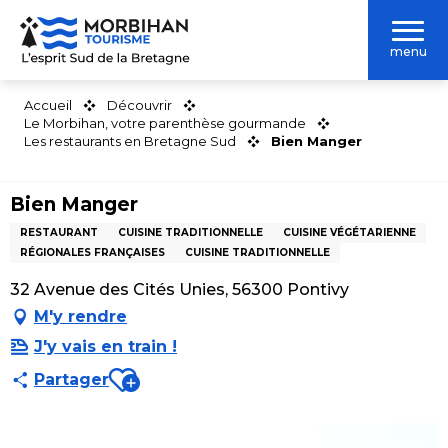
Aller
au
menu
contenu
principal
Accueil
Découvrir
Le Morbihan, votre parenthèse gourmande
Les restaurants en Bretagne Sud
Bien Manger
Bien Manger
RESTAURANT
CUISINE TRADITIONNELLE
CUISINE VÉGÉTARIENNE
RÉGIONALES FRANÇAISES
CUISINE TRADITIONNELLE
32 Avenue des Cités Unies, 56300 Pontivy
M'y rendre
J'y vais en train !
Ajouter aux favoris
Partager