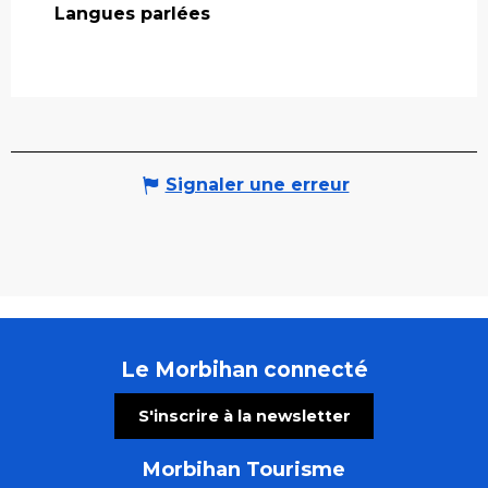
Langues parlées
Langues parlées
Signaler une erreur
Le Morbihan connecté
S'inscrire à la newsletter
Morbihan Tourisme