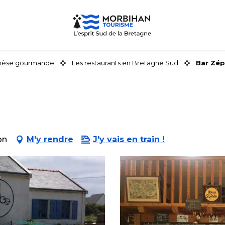
thèse gourmande
Les restaurants en Bretagne Sud
Bar Zép
on
M'y rendre
J'y vais en train !