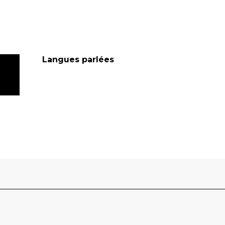
Langues parlées
Langues parlées