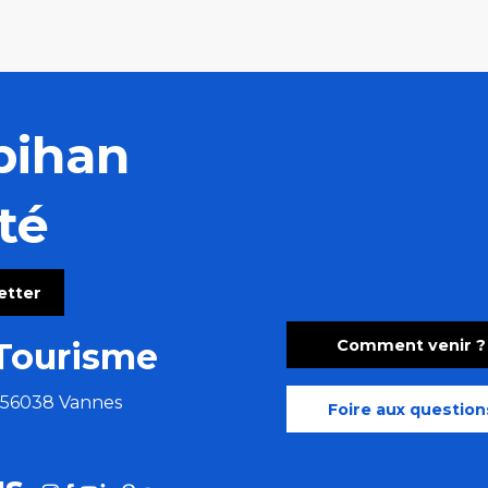
bihan
té
letter
Comment venir ?
Tourisme
e 56038 Vannes
Foire aux question