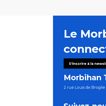
Le Mor
connec
S'inscrire à la news
Morbihan 
2 rue Louis de Brogli