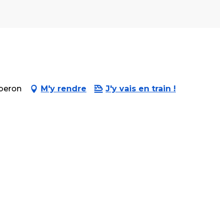
iberon
M'y rendre
J'y vais en train !