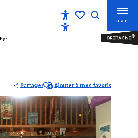
menu
Accessibilité
Recherche
Voir les favoris
hyr
Ajouter aux favoris
Partager
Ajouter à mes favoris