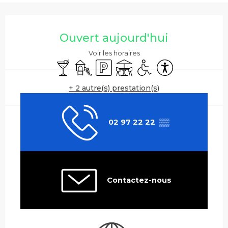
Ouverture et coordonnées
Ouvert aujourd'hui
Voir les horaires
Bar / Buvette
Jeux pour enfants / Espace jeux
Parking
Terrasse
Accès handicapés
Accessibilité
+ 2 autre(s) prestation(s)
02 97 22 22
▒▒
Contactez-nous