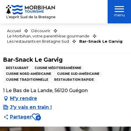
Aller
au
menu
contenu
principal
Accueil
Découvrir
Le Morbihan, votre parenthèse gourmande
Les restaurants en Bretagne Sud
Bar-Snack Le Garvig
Bar-Snack Le Garvig
RESTAURANT
CUISINE MÉDITERRANÉENNE
CUISINE NORD-AMÉRICAINE
CUISINE SUD-AMÉRICAINE
CUISINE TRADITIONNELLE
RESTAURATION RAPIDE
1 Le Bas de La Lande, 56120 Guégon
M'y rendre
J'y vais en train !
Ajouter aux favoris
Partager