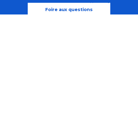
Recherche
Accessibili
Foire aux questions