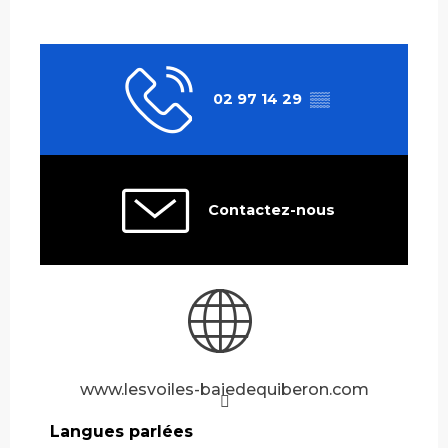
02 97 14 29
▒▒
Contactez-nous
www.lesvoiles-baiedequiberon.com
Langues parlées
Langues parlées