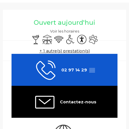
Ouverture et coordonnées
Ouvert aujourd'hui
Voir les horaires
Bar / Buvette
Terrasse
WiFi
Accès handicapés
Accessibilité
Animaux accepté
+ 1 autre(s) prestation(s)
02 97 14 29
▒▒
Contactez-nous