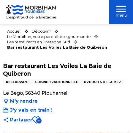
Aller
au
menu
contenu
principal
Accueil
Découvrir
Le Morbihan, votre parenthèse gourmande
Les restaurants en Bretagne Sud
Bar restaurant Les Voiles La Baie de Quiberon
Bar restaurant Les Voiles La Baie de
Quiberon
RESTAURANT
CUISINE TRADITIONNELLE
PRODUITS DE LA MER
Le Bego, 56340 Plouharnel
M'y rendre
J'y vais en train !
Ajouter aux favoris
Partager