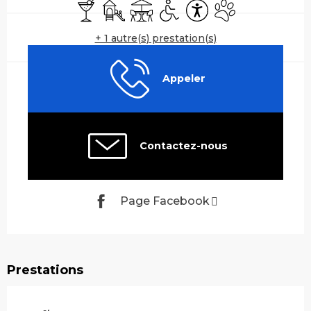
Bar / Buvette
Jeux pour enfants / Espace jeux
Terrasse
Accès handicapés
Accessibilité
Animaux accepté
+ 1 autre(s) prestation(s)
Appeler
Contactez-nous
Page Facebook
Prestations