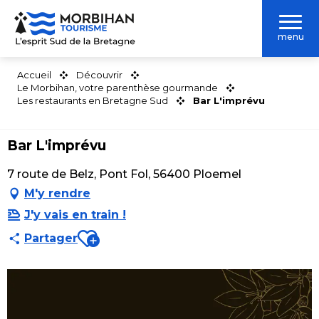
Aller
au
menu
contenu
principal
Accueil
Découvrir
Le Morbihan, votre parenthèse gourmande
Les restaurants en Bretagne Sud
Bar L'imprévu
Bar L'imprévu
7 route de Belz, Pont Fol, 56400 Ploemel
M'y rendre
J'y vais en train !
Ajouter aux favoris
Partager